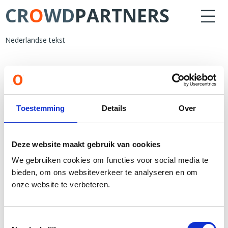
CR
O
WD
PARTNERS
Nederlandse tekst
Toestemming
Details
Over
Deze website maakt gebruik van cookies
We gebruiken cookies om functies voor social media te
bieden, om ons websiteverkeer te analyseren en om
PARTNERS
NIEUWS
OVER ONS
onze website te verbeteren.
Nieuws
1to3 Capital B.V.
NIEUWSBRIEF
Algemene
Crowdbricks
voorwaarden
De Financiers
Inschrijven
Toestemmingsselectie