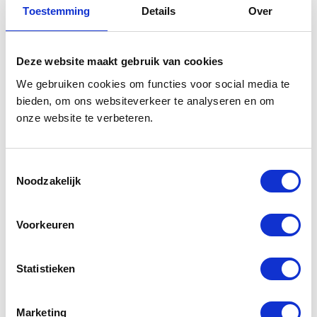
Toestemming
Details
Over
DETAILS
DETAILS
Deze website maakt gebruik van cookies
We gebruiken cookies om functies voor social media te
bieden, om ons websiteverkeer te analyseren en om
onze website te verbeteren.
Horeca Schaap
Toestemmingsselectie
Noodzakelijk
DETAILS
Voorkeuren
PARTNERS
NACHRICHTEN
ÜBER UNS
Statistieken
Nachrichten
1to3 Capital B.V.
NEWSLETTER
Allgemeine
Crowdbricks
Geschäftsbedingungen
De Financiers
Newsletter
Marketing