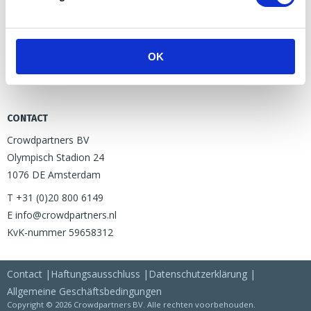
Beschwerdeverfahren
Horeca Schaap
anfragen
Niederländische
Weforsea B.V.
Finanzaufsicht (AFM)
OK
Datenschutzerklärung
Haftungsausschluss
CONTACT
Crowdpartners BV
Olympisch Stadion 24
1076 DE Amsterdam
T +31 (0)20 800 6149
E info@crowdpartners.nl
KvK-nummer 59658312
Contact
Haftungsausschluss
Datenschutzerklärung
Allgemeine Geschäftsbedingungen
Copyright © 2026 Crowdpartners BV. Alle rechten voorbehouden.