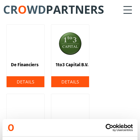
CR
O
WD
PARTNERS
De Financiers
1to3 Capital B.V.
DETAILS
DETAILS
Crowdbricks
Weforsea B.V.