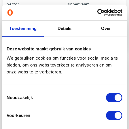
Sector
Binnenvaart
Geïnvesteerd
€ 252.000,00
Partner
Weforsea B.V.
Inschrijving
Gesloten
Toestemming
Details
Over
100%
Deze website maakt gebruik van cookies
We gebruiken cookies om functies voor social media te
bieden, om ons websiteverkeer te analyseren en om
PF0186 ms Willeke
onze website te verbeteren.
Projectnummer
PF0186
Doelbedrag
€ 435.000,00
Looptijd
5 jaar
Toestemmingsselectie
Noodzakelijk
Rente p.a.
7,00 %
Sector
Binnenvaart
Geïnvesteerd
€ 435.000,00
Voorkeuren
Partner
Weforsea B.V.
Inschrijving
Gesloten