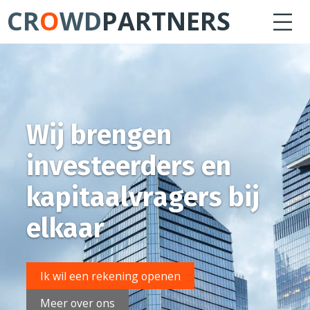
CR
O
WD
PARTNERS
Wij brengen
investeerders en
kapitaalvragers bij
elkaar
Ik wil een rekening openen
Meer over ons